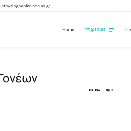
info@logoepikoinonias.gr
Υπηρεσίες
Home
Πο
Γονέων
104
0